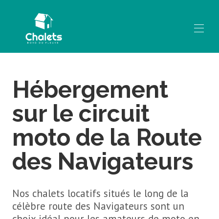
Accueil
Hébergement
Nos chalets
▾
Informations
▾
sur le circuit
Contactez-nous
moto de la Route
des Navigateurs
Nos chalets locatifs situés le long de la
célèbre route des Navigateurs sont un
choix idéal pour les amateurs de moto en