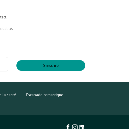
tact.
qualité.
S'inscrire
e la santé
Escapade romantique