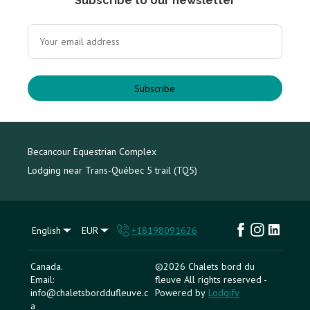
Subscribe to our newsletter
Subscribe
Becancour Equestrian Complex
Lodging near Trans-Québec 5 trail (TQ5)
English
EUR
+18198091626
Canada
.
©
2026
Chalets bord du
Email
:
fleuve
All rights reserved
-
info@chaletsborddufleuve.c
Powered by
Lodgify
a