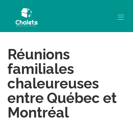
Home
Réunions
Our vacation rentals
▾
Information
▾
familiales
Contact us
chaleureuses
entre Québec et
Montréal